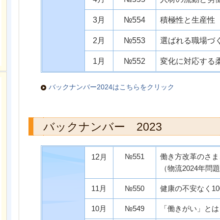
3月
№554
積極性と生産性
2月
№553
選ばれる職場づ
1月
№552
変化に対応する
バックナンバー2024はこちらをクリック
バックナンバー 2023
№551
働き方改革のさま
1
2
月
（物流2024年問
11月
№550
健康の不安なく1
10月
№549
「働きがい」とは