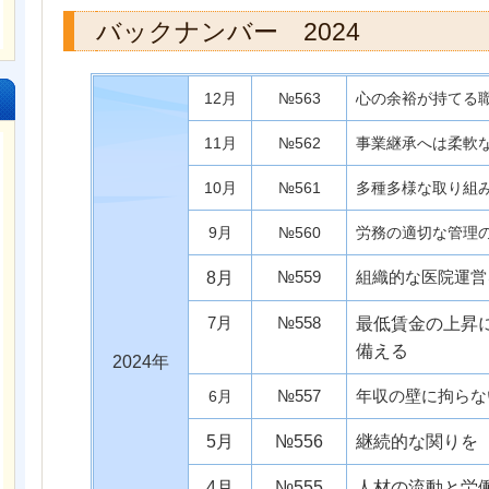
バックナンバー 2024
12月
№563
心の余裕が持てる
11月
№562
事業継承へは柔軟
10月
№561
多種多様な取り組
9月
№560
労務の適切な管理
№559
組織的な医院運営
8月
7月
№558
最低賃金の上昇
備える
2024年
№557
年収の壁に拘らな
6月
5月
№556
継続的な関りを
4月
№555
人材の流動と労