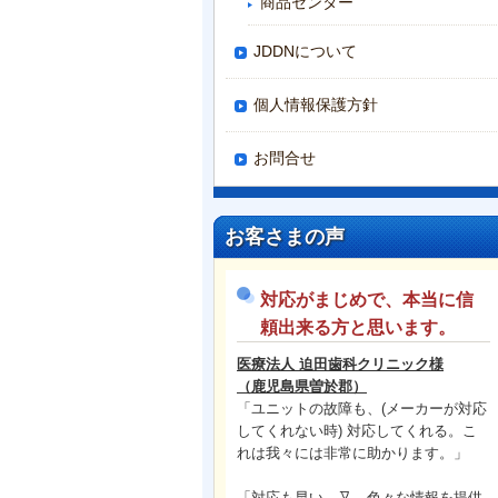
商品センター
JDDNについて
個人情報保護方針
お問合せ
お客さまの声
対応がまじめで、本当に信
頼出来る方と思います。
医療法人 迫田歯科クリニック様
（
鹿児島県曽於郡）
「ユニットの故障も、(メーカーが対応
してくれない時) 対応してくれる。こ
れは我々には非常に助かります。」
「対応も早い。又、色々な情報を提供