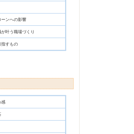
ローンへの影響
職が叶う職場づくり
目指すもの
心感
応