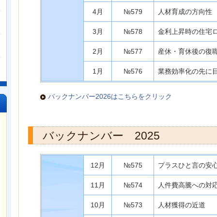
4月
№579
人材育成の方向性
3月
№578
金利上昇時の住宅
2月
№577
産休・育休後の復
1月
№576
業務効率化の先に
バックナンバー2026はこちらをクリック
バックナンバー 2025
12月
№575
プラスひと言の安
11月
№574
人件費高騰への対
10月
№573
人材獲得の近道