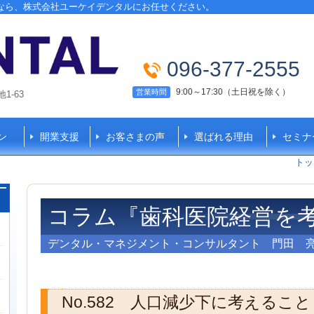
なら、株式会社ユーケイデンタルにお任せください。
096-377-2555
9:00～17:30（土日祝を除く）
営業時間
-63
ン
開業支援
お客さまの声
選ばれる理由
セミナ
トッ
コラム『歯科医院経営を
デンタル・マネジメント・コンサルタント 門田 
No.582 人口減少下に考えること