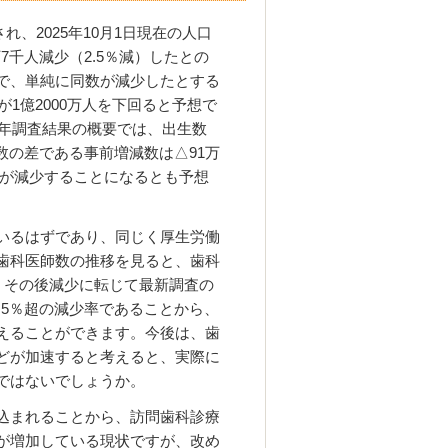
され、
2025
年
10
月
1
日現在の人口
万
7
千人減少（
2.5
％減）したとの
で、単純に同数が減少したとする
が
1
億
2000
万人を下回ると予想で
年調査結果の概要では、出生数
数の差である事前増減数は△
91
万
が減少することになるとも予想
いるはずであり、同じく厚生労働
歯科医師数の推移を見ると、歯科
。その後減少に転じて最新調査の
.5
％超の減少率であることから、
えることができます。今後は、歯
どが加速すると考えると、実際に
ではないでしょうか。
込まれることから、訪問歯科診療
が増加している現状ですが、改め