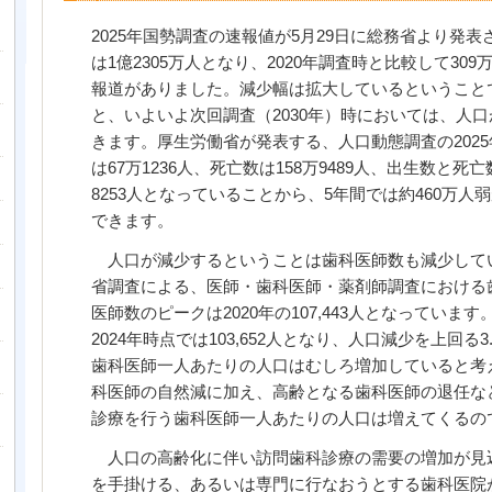
2025
年国勢調査の速報値が
5
月
29
日に総務省より発表
は
1
億
2305
万人となり、
2020
年調査時と比較して
309
報道がありました。減少幅は拡大しているということ
と、いよいよ次回調査（
2030
年）時においては、人口
きます。厚生労働省が発表する、人口動態調査の
2025
は
67
万
1236
人、死亡数は
158
万
9489
人、出生数と死亡
8253
人となっていることから、
5
年間では約
460
万人弱
できます。
人口が減少するということは歯科医師数も減少して
省調査による、医師・歯科医師・薬剤師調査における
医師数のピークは
2020
年の
107,443
人となっています
2024
年時点では
103,652
人となり、人口減少を上回る
3
歯科医師一人あたりの人口はむしろ増加していると考
科医師の自然減に加え、高齢となる歯科医師の退任な
診療を行う歯科医師一人あたりの人口は増えてくるの
人口の高齢化に伴い訪問歯科診療の需要の増加が見
を手掛ける、あるいは専門に行なおうとする歯科医院