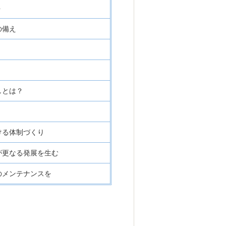
ト
の備え
しとは？
ける体制づくり
が更なる発展を生む
のメンテナンスを