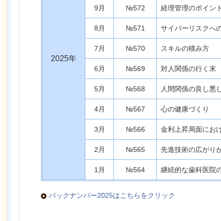
9月
№572
経理管理のポイン
8月
№571
サイバーリスクへ
7月
№570
スキルの積み方
2025年
6月
№569
対人関係の行く末
5月
№568
人間関係の良し悪
4月
№567
心の健康づくり
3月
№566
金利上昇局面にお
2月
№565
先進技術の広がり
1月
№564
継続的な歯科医院
バックナンバー2025はこちらをクリック