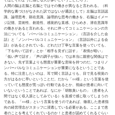
くほどそのように感じる人が多いということだろう。
人間の脳は左脳と右脳とではその働きが異なると言われる。（科
学的な裏づけがなされた訳ではないが通説として）左脳は言語認
識、論理思考、顕在意識、論理的な思考の働きを、右脳はイメー
ジ記憶、芸術性、創造性、感覚的な直感、ひらめき、潜在意識等
の働きがあると言われる。それに伴ってコミュニケーションの方
法についても「バーバルコミュニケーション」（言語を介した会
話）と「ノンバーバルコミュニケーション」（言語以外による会
話）があるとされている。どれだけ丁寧な言葉を使っていても、
「下を向いて話す」とか「相手を見ずに話す」「表情が暗い」
「低い声で話す」「声の調子が強い」では本当に親密な関係はで
きない。先ず言葉よりも態度が重要な意味を持つのだ。つまりノ
ンバーバルなコミュニケーションが重要になるということであ
る。特に注意したいのは、耳で聞く言語よりも、目で見る視覚の
方がはるかに早いということだ。だから「○○様」という言葉を使
っていても態度が荒っぽい行動であるとか、視線が患者に向いて
いないということであれば、なにか「胡散臭いもの」（患者を人
間ではなく収入源としてみている）を直感で感じ取ってしまうの
である。「○○様」という言葉を使うのであれば、徹底した患者指
向の経営理念がスタッフに浸透している必要がある。ここまで患
者のことを考えてくれているのか！と患者が認めてくれるぐらい