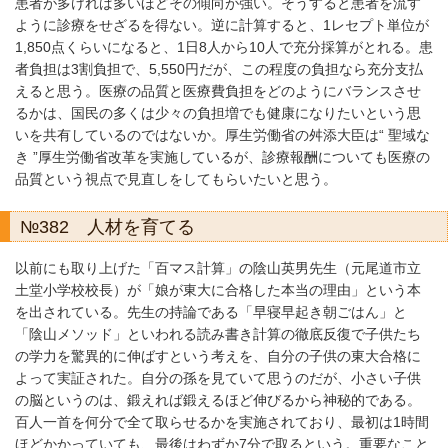
患者が多ければ多いほどその傾向が強い。そうすると患者を流す
ように診療をせざるを得ない。逆に計算すると、1レセプト単位が
1,850点くらいになると、1日8人から10人で充分採算がとれる。患
者負担は3割負担で、5,550円だが、この程度の負担なら充分支払
えると思う。医療の品質と医療費負担をどのようにバランスさせ
るかは、国民の多くは少々の負担増でも健康になりたいという思
いを共有しているのではないか。厚生労働省の舛添大臣は“ 聖域な
き ”厚生労働省改革を実施しているが、診療報酬についても医療の
品質という視点で見直しをしてもらいたいと思う。
№382 人材を育てる
以前にも取り上げた「百マス計算」の陰山英男先生（元尾道市立
土堂小学校校長）が「娘が東大に合格した本当の理由」という本
を出されている。先生の持論である「早寝早起き朝ごはん」と
「陰山メソッド」といわれる読み書き計算の徹底反復で子供たち
の学力を驚異的に伸ばすという考えを、自分の子供の東大合格に
よって実証された。自分の孫を見ていて思うのだが、小さい子供
の脳というのは、鍛えれば鍛えるほど伸びるから神秘的である。
百人一首を何分で全て取らせるかを実施されており、最初は1時間
ほどかかっていても、最後はわずか7分で取るという。重要なこと