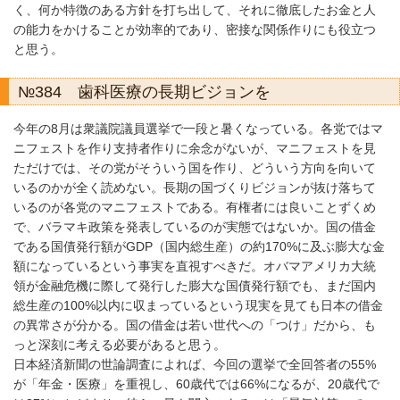
く、何か特徴のある方針を打ち出して、それに徹底したお金と人
の能力をかけることが効率的であり、密接な関係作りにも役立つ
と思う。
№384 歯科医療の長期ビジョンを
今年の8月は衆議院議員選挙で一段と暑くなっている。各党ではマ
ニフェストを作り支持者作りに余念がないが、マニフェストを見
ただけでは、その党がそういう国を作り、どういう方向を向いて
いるのかが全く読めない。長期の国づくりビジョンが抜け落ちて
いるのが各党のマニフェストである。有権者には良いことずくめ
で、バラマキ政策を発表しているのが実態ではないか。国の借金
である国債発行額がGDP（国内総生産）の約170%に及ぶ膨大な金
額になっているという事実を直視すべきだ。オバマアメリカ大統
領が金融危機に際して発行した膨大な国債発行額でも、まだ国内
総生産の100%以内に収まっているという現実を見ても日本の借金
の異常さが分かる。国の借金は若い世代への「つけ」だから、も
っと深刻に考える必要があると思う。
日本経済新聞の世論調査によれば、今回の選挙で全回答者の55%
が「年金・医療」を重視し、60歳代では66%になるが、20歳代で