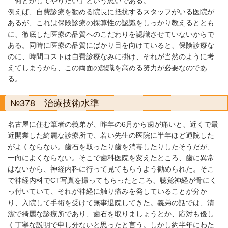
「何とかしてやりたい」という思いである。
例えば、自費診療を勧める院長に抵抗するスタッフがいる医院が
あるが、これは保険診療の採算性の認識をしっかり教えるととも
に、徹底した医療の品質へのこだわりを認識させていないからで
ある。同時に医療の品質にばかり目を向けていると、保険診療な
のに、時間コストは自費診療なみに掛け、それが当然のように考
えてしまうから、この両面の認識を高める努力が必要なのであ
る。
№378 治療技術水準
名古屋に住む筆者の義弟が、昨年の6月から歯が痛いと、近くで最
近開業した綺麗な診療所で、若い先生の医院に半年ほど通院した
がよくならない。歯石を取ったり歯を消毒したりしたそうだが、
一向によくならない。そこで歯科医院を変えたところ、歯に異常
はないから、神経内科に行って見てもらうよう勧められた。そこ
で神経内科でCT写真を撮ってもらったところ、聴覚神経が骨にく
っ付いていて、それが神経に触り痛みを発していることが分か
り、入院して手術を受けて無事退院してきた。義弟の話では、清
潔で綺麗な診療所であり、歯石を取りましょうとか、応対も優し
く丁寧な説明で申し分ないと思ったと言う。しかし約半年にわた