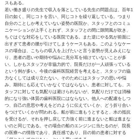
スもある。
若い働き盛りの先生で収入を落としている先生の問題点は、百年1
日の如く、同じコトを言い、同じコトを繰り返している。つまり
自分のことしか考えていない姿勢の医院か、スタッフとのコミュ
ニケーションが上手くとれず、スタッフとの間に隙間風が吹き、
ちぐはぐな対応をしている医院である。また逆にやる気が前面に
出すぎて患者の腰が引けてしまうケースもある。このようなケー
スの場合は、こちらの収入を上げたいと言う姿勢が見えみえにな
り、患者の思いや期待や悩みに充分耳を傾けていないことが多
い。しかもスタッフが非協力的で、院長だけが一人頑張っている
という例が多い。今後の歯科医院経営を考えると、スタッフの協
力なくしては成り立たない。そのためにはスタッフの思いや悩
み、期待にも応えていかなくてはならない。患者に対しても、ス
タッフに対しても気配りは避けられないが、気配りだけでは消極
的になり強い体質の歯科医院にはならない。他人への配慮をしつ
つ、自己の意思や考えをどのように伝えていくか、どう折り合い
をつけていくかが問われる。船が前に進もうとすると、水の抵抗
を受けるが、それを押し戻して力強く前に進まないと船は進まな
いのと同じである。その場合の船のエンジンに当たるのが、院長
の医療への情熱であり、責任感であり、目の前の患者に対する