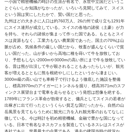
一小国で精密機械の時計の生涯が有名で、永世中立国だというこ
とぐらいしか知識がなかったが、いろいろ見聞してみて、スイス
という国は実にしたたかで、賢い国だと思った。
九州ほどの大きさに人口は約760万人、26の州で成り立ち1291年
にスイス連邦が成立している。スイスの各地の諸侯（土豪）が力
を持ち、それらの諸侯が集まって作った国である。もともとスイ
スは資源もなく、工業力もない農業国であった。国土の70%は山
脈が占め、気候条件の厳しい国だから、牧畜が盛んなくらいで貧
しい国だった。山が多いから高地に種を蒔いて牛を放牧してお
り、予想もしない2000mや3000mの高い所にまで牛を放牧してい
る。昔は熊が出没して牛が殺されることもあったらしいが、観光
客が増えるとともに熊を根絶やしにしたというから凄まじい。
3000m級の高い山でも車椅子で行けるよう徹底した施設を整備
し、標高3970mのアイガーにトンネルを掘り、標高3571mのスフ
ィンクス展望台まで電車を走らせるという発想は想像を絶する。
1789年にフランス革命が勃発すると、傭兵としてスイスの若者が
出稼ぎに出て行ったというくらい貧乏な国だったから、自然の山
岳風景を見てもらうために観光に力を入れ観光客のおもてなしに
徹している。今は時計を初め精密機械、金融で豊かな国になって
いる。日本で有名なネスカフェを製造しているネスレはスイスが
本社であり、世界最大の企業である。過去の建国当時の状況か