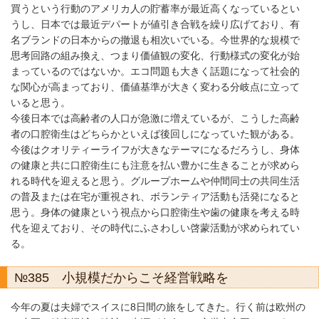
買うという行動のアメリカ人の貯蓄率が最近高くなっているとい
うし、日本では最近デパートが値引き合戦を繰り広げており、有
名ブランドの日本からの撤退も相次いでいる。今世界的な規模で
思考回路の組み換え、つまり価値観の変化、行動様式の変化が始
まっているのではないか。エコ問題も大きく話題になって社会的
な関心が高まっており、価値基準が大きく変わる分岐点に立って
いると思う。
今後日本では高齢者の人口が急激に増えているが、こうした高齢
者の口腔衛生はどちらかといえば後回しになっていた観がある。
今後はクオリティーライフが大きなテーマになるだろうし、身体
の健康と共に口腔衛生にも注意を払い豊かに生きることが求めら
れる時代を迎えると思う。グループホームや仲間同士の共同生活
の普及または在宅が重視され、ボランティア活動も活発になると
思う。身体の健康という視点から口腔衛生や歯の健康を考える時
代を迎えており、その時代にふさわしい啓蒙活動が求められてい
る。
№385 小規模だからこそ経営戦略を
今年の夏は夫婦でスイスに8日間の旅をしてきた。行く前は欧州の