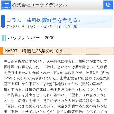
株式会社ユーケイデンタル
MENU
コラム『歯科医院経営を考える』
デンタル・マネジメント・センター代表 稲岡 勲
バックナンバー 2009
№387 特措法26条のゆくえ
先日正倉院展にでかけた。天平時代に作られた帳簿類が出ていて
興味深い内容であった。「計帳」というのは調や庸といった租税
を徴収するために作成された古代の住民台帳だが、神亀3年（西暦
726年）の計帳が展示されていた。山背国愛宕郡出雲郷（現在の京
都市上京区から下京区にまたがる地域）の計帳（徴税の基本台
帳）である。計帳の作成は、先ず各戸に手実（しゅじつ）という
「申告書」を提出させ、それに基づいて「歴名」（れきみょう）
という「名簿」を作り、そこに記された人数や課税額を計算して
「目録」にまとめられたという。税金を課税するための資料を提
出（申告）させていたというが、現在の確定申告にも似ていて面