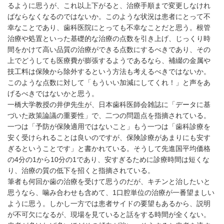
るように思うが、これ以上下がると、治療手順まで変更しなけれ
ばならなくなるのではないか。このような状況は患者にとって不
幸なことであり、歯科医院にとっても不幸なことだと思う。根管
治療や処置といった基礎的な治療の点数を引き上げ、じっくり時
間をかけて高い品質の治療ができる点数にするべきであり、その
上でどうしても医療費が膨張するようであるなら、補綴の金属や
技工料は保険から除外するという方法も考えるべきではないか。
このような点数に対して「もういい加減にしてくれ！」と声をあ
げるべきではないかと思う。
一橋大学教授の井伊先生が、日本歯科医師会雑誌に「データに基
づいた政策論議の重要性」で、二つの問題点を指摘されている。
一つは「予防が保険適用ではないこと」もう一つは「歯科診療を
安く受けられることは良いのですが、保険診療があまりにも安す
ぎるということです」と書かれている。そうして先進国平均価格
の4分の1から10分の1であり、安すぎるために診療時間は短くな
り、治療の質の低下を招くと指摘されている。
筆者も何回か歯の治療を受けて思うのだが、キチンと治したいと
思うなら、噛み合わせも含めて、1口腔単位の治療が一番望ましい
ように思う。しかし一方では患者サイドの要望もあるから、説明
が不可欠になるが、現場を見ていると話をする時間が全くない。