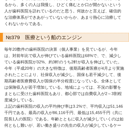
るから、多くの人は我慢し、ひどく痛むとか口が開かないという
人が歯科医院を訪れているのだと思う。何故かと言えば、確信的
な治療体系ができあがっていないからか、あまり熱心に治療して
くれないからである。
№379 医療という船のエンジン
毎年20数件の歯科医院の決算（個人事業）を見ているが、今年
は、対前年比で収入が伸びている歯科医院は68%で、で、減少し
ている歯科医院が32%、約3軒のうち2軒が収入を伸ばしていた。
今年（平成20年）の大きな特徴は、後期高齢者医療が4月より実施
されたことにより、社保収入が減少し、国保も若干減少して、後
期高齢者医療費収入が国保の半分程度になっている。全体として
は保険収入が若干増加している。地域によっては、不況の影響を
まともに受けた歯科医院もあり、都心部では自費収入が2～3割程
度減少している。
上記の歯科医院の収入の平均伸び率は3.2%で、平均収入は51,146
千円である。最高の収入が86,116千円、最低は15,455千円（共に
院長1人の医院）である。年齢とともに収入が減少していくのは如
何ともし難いが、若い働き盛りの先生の収入が減少しているケー