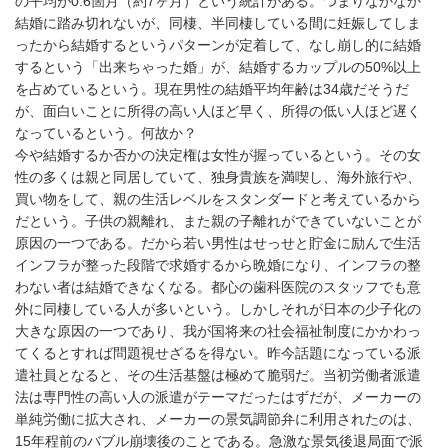
の平均が0.6箇月（約7ヶ月）という統計がある。つまりなかなか
結婚に踏み切れないが、同棲、半同棲している間に妊娠してしま
ったから結婚するというパターンが定着して、なし崩し的に結婚
するという「出来ちゃった婚」が、結婚するカップルの50%以上
を占めているという。現在男性の結婚平均年齢は34歳だそうだ
が、面白いことに所得の高い人ほど早く、所得の低い人ほど遅く
なっているという。何故か？
今や結婚するか否かの決定権は女性が握っているという。その女
性の多くは親と同居していて、独身貴族を満喫し、海外旅行や、
買い物をして、親の生活レベルをスタンダードと考えているから
だという。子供の親離れ、また親の子離れができていないことが
原因の一つである。だから若い男性はせっせと貯金に励んで生活
インフラが整った段階で求婚するから晩婚になり、インフラの整
わない者は結婚できなくなる。都心の歯科医院のスタッフでも意
外に同棲している人が多いという。しかしそれが日本の少子化の
大きな原因の一つであり、我が国将来の社会福祉制度にかかわっ
てくるとすれば問題視せざるを得ない。昨今話題になっている派
遣社員となると、その生活基盤は極めて脆弱だ。当初労働者派遣
法は専門性の高い人の派遣がテーマだったはずだが、メーカーの
単純労働に拡大され、メーカーの景気調節弁に利用されたのは、
15年程前のバブル崩壊後のことである。急激な景気後退局面で派