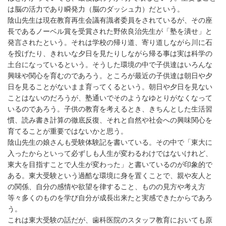
は脳の活力であり瞬発力（脳のダッシュ力）だという。
陰山先生は現在教育再生会議有識者委員をされているが、その座
長であるノーベル賞を受賞された野依良治先生が「塾を潰せ」と
発言されたという。それは学校の帰り道、寄り道しながら川に石
を投げたり、きれいな夕日を見たりしながら帰る事は実は科学の
土台になっているという。そうした環境の中で子供達はいろんな
興味や関心を育むのであろう。ところが最近の子供達は朝日や夕
日を見ることがないまま育ってくるという。朝日や夕日を見ない
ことはないのだろうが、塾通いでそのようなゆとりがなくなって
いるのであろう。子供の教育を考えるとき、きちんとした生活習
慣、読み書き計算の徹底反復、それと自然や社会への興味関心を
育てることが重要ではないかと思う。
陰山先生の娘さんも受験体験記を書いている。その中で「東大に
入ったからといって必ずしも人生が変わるわけではないけれど、
東大を目指すことで人生が変わった」と書いているのが印象的で
ある。東大受験という過酷な環境に身を置くことで、親や友人と
の関係、自分の感情や欲望を律すること、ものの見方や考え方
等々多くのものを学び自分が成長出来たと実感できたからであろ
う。
これは東大受験の話だが、歯科医院のスタッフ教育においても原