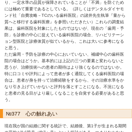
り、一定水準の品質が保障されていることが「不満」を防ぐため
には極めて重要であるとしている。（詳しくはデンタルダイヤモ
ンド社「自費攻略－TCのいる歯科医院」の諸井先生執筆『量から
質へと移行する歯科医療』を参照いただきたい）これらの調査結
果は、歯科医院を対象にしたものではないが、現在の「歯周・予
防」を診療の中心に捉えている歯科医院の場合、リハビリテーシ
ョン型医院と診療体質が似ているから、これは大いに参考になる
と思う。
ただ歯周・予防を診療の中心においていない、補綴中心の歯科医
院の場合はどうか。基本的には上記の三つの要素と変わらないと
思うが、治療技術への患者の期待はより強くなるのではないか。
特に口コミや評判によって患者が多く通院してくる歯科医院の場
合は、患者が身を持って治療経験をするから、その治療水準をか
なり引き上げていかないと評判を落とすことになる。不況になる
と患者の見る目がより厳しくなることを自覚する必要があると思
う。
№377 心の触れあい
現在我が国の結婚に関する統計で、結婚後、第1子が生まれる期間