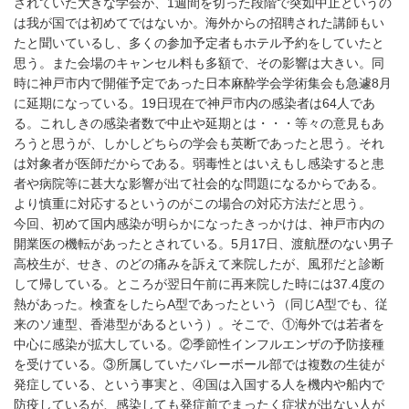
されていた大きな学会が、1週間を切った段階で突如中止というの
は我が国では初めてではないか。海外からの招聘された講師もい
たと聞いているし、多くの参加予定者もホテル予約をしていたと
思う。また会場のキャンセル料も多額で、その影響は大きい。同
時に神戸市内で開催予定であった日本麻酔学会学術集会も急遽8月
に延期になっている。19日現在で神戸市内の感染者は64人であ
る。これしきの感染者数で中止や延期とは・・・等々の意見もあ
ろうと思うが、しかしどちらの学会も英断であったと思う。それ
は対象者が医師だからである。弱毒性とはいえもし感染すると患
者や病院等に甚大な影響が出て社会的な問題になるからである。
より慎重に対応するというのがこの場合の対応方法だと思う。
今回、初めて国内感染が明らかになったきっかけは、神戸市内の
開業医の機転があったとされている。5月17日、渡航歴のない男子
高校生が、せき、のどの痛みを訴えて来院したが、風邪だと診断
して帰している。ところが翌日午前に再来院した時には37.4度の
熱があった。検査をしたらA型であったという（同じA型でも、従
来のソ連型、香港型があるという）。そこで、①海外では若者を
中心に感染が拡大している。②季節性インフルエンザの予防接種
を受けている。③所属していたバレーボール部では複数の生徒が
発症している、という事実と、④国は入国する人を機内や船内で
防疫しているが、感染しても発症前でまったく症状が出ない人が