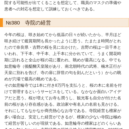
院する可能性が出てくることを想定して、職員のマスクの準備や
患者への対応を想定して訓練しておくべきである。
№380 寺院の経営
今年の桜は、咲き始めてから低温の日々が続いたから、半月ほど
咲き続けて鑑賞期間も長かったように思う。たまたま時間がとれ
たので奈良県・吉野の桜を見に出かけた。吉野の桜は一目千本と
いわれ、下千本、中千本、上千本に分かれていて、うまく開花時
期に訪れると全山が桜の花に覆われ、眺めが最高になる。中でも
如意輪寺（後醍醐天皇陵があり、南北朝時代の武将、楠木正行が
天皇に別れを告げ、寺の扉に辞世の句を刻んだという）からの眺
めが穴場で最高の眺めである。
その如意輪寺では1本に付き8万円を支払うと、桜の木に名前を付
けて管理するというサービスをしている。なかなか面白いアイデ
アだと思う。桜が増えてお寺も潤うし、観光客も自分が付けた名
前の桜があり存在感がある。政治家や有名人の名前も見かける。
それにしてもなかなか商売熱心なお寺である。寺院経営も檀家が
多い場合は、安定した経営ができるが、檀家の少ない寺院は極め
て経営が苦しいのが現状である。如意輪寺の檀家はどのくらいあ