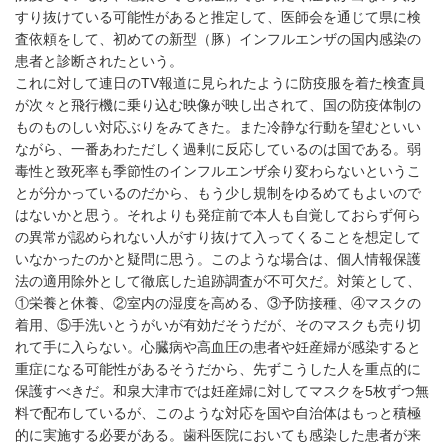
すり抜けている可能性があると推定して、医師会を通じて県に検
査依頼をして、初めての新型（豚）インフルエンザの国内感染の
患者と診断されたという。
これに対して連日のTV報道に見られたように防疫服を着た検査員
が次々と飛行機に乗り込む映像が映し出されて、国の防疫体制の
ものものしい対応ぶりをみてきた。また冷静な行動を望むといい
ながら、一番あわただしく過剰に反応しているのは国である。弱
毒性と致死率も季節性のインフルエンザ余り変わらないというこ
とが分かっているのだから、もう少し規制をゆるめてもよいので
はないかと思う。それよりも発症前で本人も自覚しておらず何ら
の異常が認められない人がすり抜けて入ってくることを想定して
いなかったのかと疑問に思う。このような場合は、個人情報保護
法の適用除外として徹底した追跡調査が不可欠だ。対策として、
①栄養と休養、②室内の湿度を高める、③予防接種、④マスクの
着用、⑤手洗いとうがいが有効だそうだが、そのマスクも売り切
れて手に入らない。心臓病や高血圧の患者や妊産婦が感染すると
重症になる可能性があるそうだから、先ずこうした人を重点的に
保護すべきだ。和泉大津市では妊産婦に対してマスクを5枚ずつ無
料で配布しているが、このような対応を国や自治体はもっと積極
的に実施する必要がある。歯科医院においても感染した患者が来