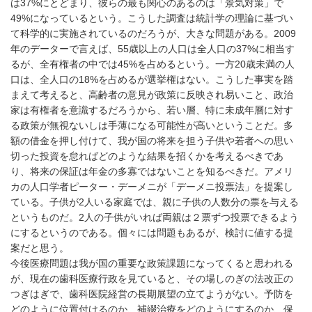
は37%にとどまり、彼らの最も関心のあるのは「景気対策」で
49%になっているという。こうした調査は統計学の理論に基づい
て科学的に実施されているのだろうが、大きな問題がある。2009
年のデーターで言えば、55歳以上の人口は全人口の37%に相当す
るが、全有権者の中では45%を占めるという。一方20歳未満の人
口は、全人口の18%を占めるが選挙権はない。こうした事実を踏
まえて考えると、高齢者の意見が政策に反映され易いこと、政治
家は有権者を意識するだろうから、若い層、特に未成年層に対す
る政策が無視ないしは手薄になる可能性が高いということだ。多
額の借金を押し付けて、我が国の将来を担う子供や若者への思い
切った投資を怠ればどのような結果を招くかを考えるべきであ
り、将来の保証は年金の多寡ではないことを知るべきだ。アメリ
カの人口学者ピーター・デーメニが「デーメニ投票法」を提案し
ている。子供が2人いる家庭では、親に子供の人数分の票を与える
というものだ。2人の子供がいれば両親は２票ずつ投票できるよう
にするというのである。個々には問題もあるが、検討に値する提
案だと思う。
今後医療問題は我が国の重要な政策課題になってくると思われる
が、現在の歯科医療行政を見ていると、その場しのぎの法改正の
つぎはぎで、歯科医院経営の長期展望の立てようがない。予防を
どのように位置付けるのか、補綴治療をどのようにするのか、保