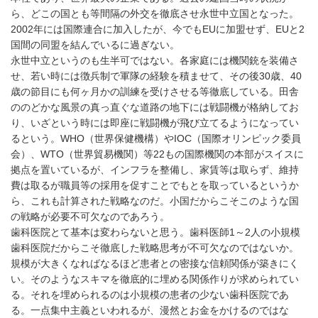
ら、どこの国とも等間隔の外交を徹底させ永世中立国となった。
2002年には国際連合に加入したが、今でもEUに加盟せず、EUと2
国間の同盟を結んでいるに過ぎない。
永世中立というのも生半可ではない。各家庭には機関銃を装備さ
せ、若い時には徴兵制で軍隊の経験を積ませて、その後30歳、40
歳の節目にも何ヶ月かの訓練を受けさせる等徹底している。田舎
ののどかな風景の真っ直ぐな道路の地下には戦闘機が格納してお
り、いざという時には即座に戦闘機が飛び立てるようになってい
るという。WHO（世界保健機構）やIOC（国際オリンピック委員
会）、WTO（世界貿易機関）等22もの国際機関の本部がスイスに
拠点を置いているが、インフラを整備し、家賃等は取らず、維持
費は取るが職員等の採用を促すことでもとを取っているというか
ら、これも計算された戦略なのだ。小国だからこそこのような国
の戦略が必要不可欠なのであろう。
歯科医院とて基本は変わらないと思う。歯科医師1～2人の小規模
歯科医院だからこそ徹底した戦略思考が不可欠なのではないか。
規模が大きくなればなるほど患者との密接な信頼関係が築きにく
い。そのようなスキマを徹底的に埋める関係作りが求められてい
る。それを埋められるのは小規模の患者の少ない歯科医院であ
る。一点集中主義といわれるが、漫然とお金をかけるのではな