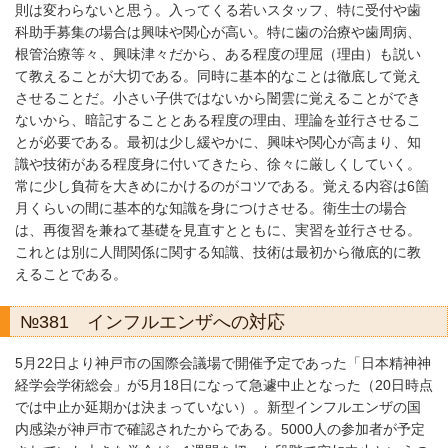
則は変わらないと思う。入ってくる若いスタッフ、特に受付や歯
科助手募集の場合は興味や関心が高い。特に歯の治療や歯周病、
根管治療等々、興味津々だから、ある程度の理屈（理由）も説い
て教えることが大切である。同時に基本的なことは徹底して覚え
させることだ。小さい子供ではないから闇雲に覚えることができ
ないから、暗記することとある程度の理由、理論を並行させるこ
とが必要である。最初は少し緩やかに、興味や関心が高まり、知
識や技術がある程度身に付いてきたら、徐々に厳しくしていく。
常に少し負荷を大きめにかけるのがコツである。覚える内容は6箇
月くらいの間に基本的な知識を身につけさせる。衛生士の場合
は、再復習を兼ねて基礎を見直すとともに、実習を並行させる。
これとは別に人間関係に関する知識、技術は最初から徹底的に教
えることである。
№381 インフルエンザへの対応
5月22日より神戸市の国際会議場で開催予定であった「日本精神神
経学会学術総会」が5月18日になって急遽中止となった（20日時点
では中止か延期かは決まっていない）。新型インフルエンザの国
内感染が神戸市で確認されたからである。5000人の参加者が予定