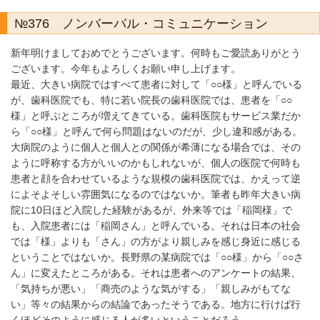
№376 ノンバーバル・コミュニケーション
新年明けましておめでとうございます。何時もご愛読ありがとう
ございます。今年もよろしくお願い申し上げます。
最近、大きい病院ではすべて患者に対して「○○様」と呼んでいる
が、歯科医院でも、特に若い院長の歯科医院では、患者を「○○
様」と呼ぶところが増えてきている。歯科医院もサービス業だか
ら「○○様」と呼んで何ら問題はないのだが、少し違和感がある。
大病院のように個人と個人との関係が希薄になる場合では、その
ように呼称する方がいいのかもしれないが、個人の医院で何時も
患者と顔を合わせているような規模の歯科医院では、かえって逆
によそよそしい雰囲気になるのではないか。筆者も昨年大きい病
院に10日ほど入院した経験があるが、外来等では「稲岡様」で
も、入院患者には「稲岡さん」と呼んでいる。それは日本の社会
では「様」よりも「さん」の方がより親しみを感じ身近に感じる
ということではないか。長野県の某病院では「○○様」から「○○さ
ん」に変えたところがある。それは患者へのアンケートの結果、
「気持ちが悪い」「商売のような気がする」「親しみがもてな
い」等々の結果からの結論であったそうである。地方に行けば行