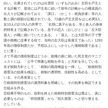
白い。出展されていたのは出雲臣（いずものおみ）文田を戸主と
する計帳で、冒頭には戸主名に続いて前年の計帳からの構成員の
出入りが記帳されており、「課口」（かこう：税負担者）等の人
数と調の税額が記載されている。72歳の戸主文田をはじめ男9人、
女10人の計19人の所帯で、「右頬に黒子がある」等と各人の身体
的特長まで記載されている。息子の忍人（おしひと）は「左大臣
資人」の職に就いていたとある。（「資人」とは大臣等の下で警
護や雑務に従事する役で、当時の左大臣は長屋王であった）1283
年前の徴収制度だが、予想以上にしっかりした徴税制度であるこ
とに驚く。
さて平成の徴収制度はどうか。政権の座に就いた民主党のマニフ
ェストには、「公平で簡素な税制を作る」と方針を示している。
先ず税制方針として、「税制の既得権益を一掃」し、「租税特別
措置法の効果を検証し、税制の透明性、信頼性を高める」として
いる。その具体策として、
①租税特別措置法の適用対象を明確にし、その効果を検証できる
仕組みを作る。
②効果不明のもの、役割を終えた租税特別措置法は廃止し、真に
必要なものは、「特別措置」から「恒久措置」へと切り替える、
としている。