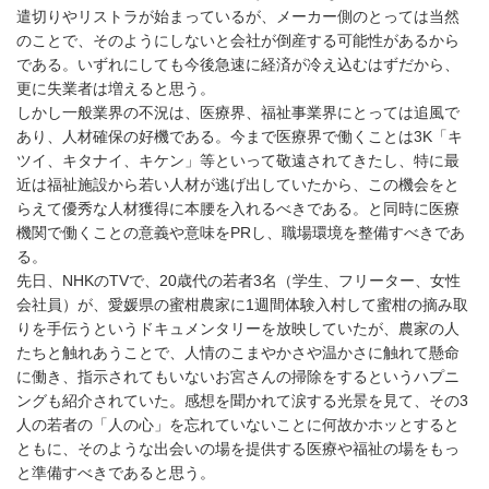
遣切りやリストラが始まっているが、メーカー側のとっては当然
のことで、そのようにしないと会社が倒産する可能性があるから
である。いずれにしても今後急速に経済が冷え込むはずだから、
更に失業者は増えると思う。
しかし一般業界の不況は、医療界、福祉事業界にとっては追風で
あり、人材確保の好機である。今まで医療界で働くことは3K「キ
ツイ、キタナイ、キケン」等といって敬遠されてきたし、特に最
近は福祉施設から若い人材が逃げ出していたから、この機会をと
らえて優秀な人材獲得に本腰を入れるべきである。と同時に医療
機関で働くことの意義や意味をPRし、職場環境を整備すべきであ
る。
先日、NHKのTVで、20歳代の若者3名（学生、フリーター、女性
会社員）が、愛媛県の蜜柑農家に1週間体験入村して蜜柑の摘み取
りを手伝うというドキュメンタリーを放映していたが、農家の人
たちと触れあうことで、人情のこまやかさや温かさに触れて懸命
に働き、指示されてもいないお宮さんの掃除をするというハプニ
ングも紹介されていた。感想を聞かれて涙する光景を見て、その3
人の若者の「人の心」を忘れていないことに何故かホッとすると
ともに、そのような出会いの場を提供する医療や福祉の場をもっ
と準備すべきであると思う。