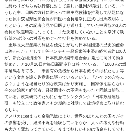
に終わりどちらも執行部に対して厳しい批判が噴出している。そ
うした中、日医の方針に逆らって民主党候補を推薦して話題にな
った原中茨城県医師会長が日医の会長選挙に正式に出馬表明をし
たという。その記者会見で日医より送り出していた中医協の3人の
委員が改選時期になっても、まだ決定していないことを挙げて執
行部の政治への対応をめぐって批判を強めている。
「重厚長大型産業の利益を優先しがちな日本経団連の歴史的使命
は終わった」としてIT等ベンチャー起業家等中堅の経営者約100人
が、新たな経済団体「日本政府倶楽部連合会」発足に向けて動き
始めた、と10月20日付毎日新聞夕刊は報じている。「1000人の坂
本竜馬を育てる」「未曾有の危機から日本を救うのは私たち」等
という文言を設立趣意書に謳っているという。「バケツの穴をふ
さぐ」ような場当たり的な政策ばかり実施し、国家像を語らない
今の政治家と経営者、経済団体への不満もあったと同紙は解説し
ている。政策研究のために併せてシンクタンク「日本政経連総
研」も設立して政治家とも定期的に対話して政策提言に取り組む
らしい。
アメリカに始まった金融恐慌により、世界のほとんどの国々がそ
の影響を受け、経済不況を経験しているなか、人々の考えや行動
も大きく変わってきている。今まで欲しいものは借金をしてでも