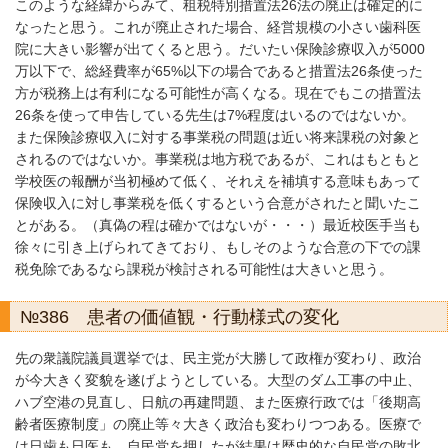
このような経緯からみて、租税特別措置法26法の廃止は確定的に
なったと思う。これが廃止された場合、経営規模の小さい歯科医
院に大きい影響が出てくると思う。だいたい保険診療収入が5000
万以下で、総経費率が65%以下の場合であると措置法26条使った
方が税務上は有利になる可能性が高くなる。現在でもこの措置法
26条を使って申告している先生は7%程度はいるのではないか。
また保険診療収入に対する事業税の問題は近い将来課税の対象と
されるのではないか。事業税は地方税であるが、これはもともと
学校医の報酬が当初極めて低く、それえを補填する意味もあって
保険収入に対し事業税を低くするという合意がされたと聞いたこ
とがある。（真偽の程は確かではないが・・・）最近校医手当も
徐々に引き上げられてきており、もしそのような合意の下での課
税免除であるなら課税が検討される可能性は大きいと思う。
№386 患者の価値観・行動様式の変化
先の衆議院議員選挙では、民主党が大勝して政権が変わり、政治
が今大きく変貌を遂げようとしている。大型のダム工事の中止、
ハブ空港の見直し、日航の再建問題、また医療行政では「後期高
齢者医療制度」の廃止等々大きく政治も変わりつつある。医療で
は日歯も日医も、自民党を押したが結果は歴史的な自民党の敗北