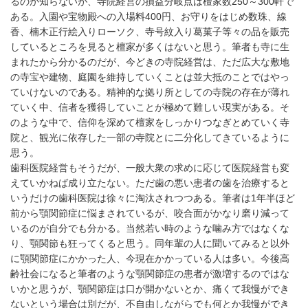
るのか知らないが、寺院経営の損益分岐点は檀家数250～300軒で
ある。入園や宝物殿への入場料400円、お守りをはじめ数珠、線
香、楠木正行絵入りローソク、寺号紋入り葛菓子等々の品を販売
しているところを見ると檀家が多くはないと思う。筆者も寺に生
まれたから分かるのだが、今どきの寺院経営は、ただ広大な敷地
の寺宝や建物、庭園を維持していくことは並大抵のことではやっ
ていけないのである。精神的な拠り所としての寺院の存在が薄れ
ていく中、信者を獲得していことが極めて難しい現実がある。そ
のような中で、信仰を深めて檀家をしっかりつなぎとめていく寺
院と、観光に依存した一部の寺院とに二分化してきているように
思う。
歯科医院経営もそうだが、一般大衆の求めに応じて医院経営も変
えていかねば成り立たない。ただ歯の悪い患者の歯を治療すると
いうだけの歯科医院は徐々に淘汰されつつある。筆者は1年半ほど
前から顎関節症に悩まされているが、咬合面がかなり磨り減って
いるのが自分でも分かる。当然若い時のような噛み方ではなくな
り、顎関節も狂ってくると思う。同年輩の人に聞いてみると以外
に顎関節症にかかった人、今現在かかっている人は多い。今後高
齢社会になると筆者のような顎関節症の患者が激増するのではな
いかと思うが、顎関節症は口が開かないとか、痛くて我慢ができ
ないという場合は別だが、不自由しながらでも何とか我慢ができ