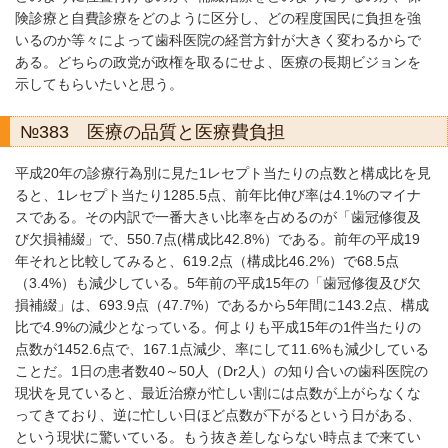
険診療と自費診療をどのように区分し、どの程度国民に負担を強
いるのか等々によって歯科医院の経営方針が大きく変わるからで
ある。どちらの政党が政権を取るにせよ、医療の長期ビジョンを
示してもらいたいと思う。
№383 医療の品質と医療費負担
平成20年の診療行為別に見た1レセプト当たりの点数と構成比を見
ると、1レセプト当たり1285.5点、前年比伸び率は4.1%のマイナ
スである。その内訳で一番大きい比率を占めるのが「歯冠修復及
び欠損補綴」で、550.7点(構成比42.8%）である。前年の平成19
年それと比較してみると、619.2点（構成比46.2%）で68.5点
（3.4%）も減少している。5年前の平成15年の「歯冠修復及び欠
損補綴」は、693.9点（47.7%）であるから5年間に143.2点、構成
比で4.9%の減少となっている。何よりも平成15年の1件当たりの
点数が1452.6点で、167.1点減少、率にして11.6%も減少している
ことだ。1日の患者数40～50人（Dr2人）の知り合いの歯科医院の
現状を見ていると、最近治療が忙しい割には点数が上がらなくな
ってきており、逆に忙しい日ほど点数が下がるという日がある、
という現状に驚いている。もう抜き差しならない時点まで来てい