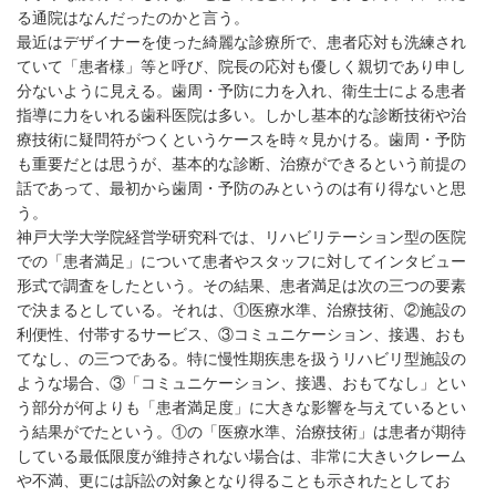
る通院はなんだったのかと言う。
最近はデザイナーを使った綺麗な診療所で、患者応対も洗練され
ていて「患者様」等と呼び、院長の応対も優しく親切であり申し
分ないように見える。歯周・予防に力を入れ、衛生士による患者
指導に力をいれる歯科医院は多い。しかし基本的な診断技術や治
療技術に疑問符がつくというケースを時々見かける。歯周・予防
も重要だとは思うが、基本的な診断、治療ができるという前提の
話であって、最初から歯周・予防のみというのは有り得ないと思
う。
神戸大学大学院経営学研究科では、リハビリテーション型の医院
での「患者満足」について患者やスタッフに対してインタビュー
形式で調査をしたという。その結果、患者満足は次の三つの要素
で決まるとしている。それは、①医療水準、治療技術、②施設の
利便性、付帯するサービス、③コミュニケーション、接遇、おも
てなし、の三つである。特に慢性期疾患を扱うリハビリ型施設の
ような場合、③「コミュニケーション、接遇、おもてなし」とい
う部分が何よりも「患者満足度」に大きな影響を与えているとい
う結果がでたという。①の「医療水準、治療技術」は患者が期待
している最低限度が維持されない場合は、非常に大きいクレーム
や不満、更には訴訟の対象となり得ることも示されたとしてお