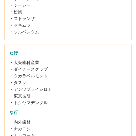
・ジーシー
・松風
・
ストランザ
・セキムラ
・ソルベンタム
た行
・大榮歯科産業
・ダイナースクラブ
・タカラベルモント
・タスク
・
デンツプライシロナ
・
東京技研
・
トクヤマデンタル
な行
・内外歯材
・ナカニシ
・ナルコーム