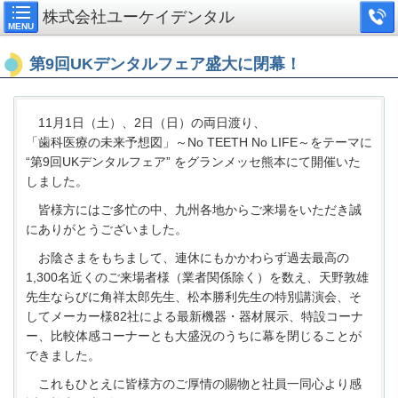
株式会社ユーケイデンタル
MENU
第9回UKデンタルフェア盛大に閉幕！
11月1日（土）、2日（日）の両日渡り、
「歯科医療の未来予想図」～No TEETH No LIFE～をテーマに
“第9回UKデンタルフェア” をグランメッセ熊本にて開催いた
しました。
皆様方にはご多忙の中、九州各地からご来場をいただき誠
にありがとうございました。
お陰さまをもちまして、連休にもかかわらず過去最高の
1,300名近くのご来場者様（業者関係除く）を数え、天野敦雄
先生ならびに角祥太郎先生、松本勝利先生の特別講演会、そ
してメーカー様82社による最新機器・器材展示、特設コーナ
ー、比較体感コーナーとも大盛況のうちに幕を閉じることが
できました。
これもひとえに皆様方のご厚情の賜物と社員一同心より感