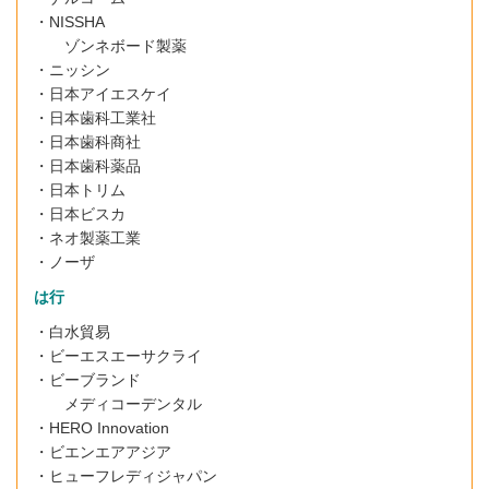
・NISSHA
ゾンネボード製薬
・ニッシン
・日本アイエスケイ
・日本歯科工業社
・日本歯科商社
・日本歯科薬品
・日本トリム
・日本ビスカ
・ネオ製薬工業
・ノーザ
は行
・白水貿易
・ビーエスエーサクライ
・ビーブランド
メディコーデンタル
・HERO Innovation
・ビエンエアアジア
・
ヒューフレディ
ジャパン