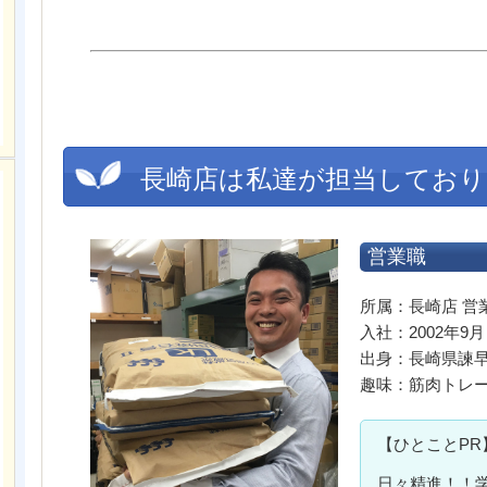
長崎店は私達が担当しており
営業職
所属：長崎店 営
入社：2002年9月
出身：長崎県諫
趣味：筋肉トレ
【ひとことPR
日々精進！！