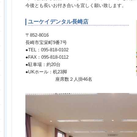
今後とも長いお付き合いを宜しく願い致します。
ユーケイデンタル長崎店
〒852-8016
長崎市宝栄町9番7号
●TEL：095-818-0102
●FAX：095-818-0112
●駐車場：約20台
●UKホール：机23脚
座席数２人掛46名