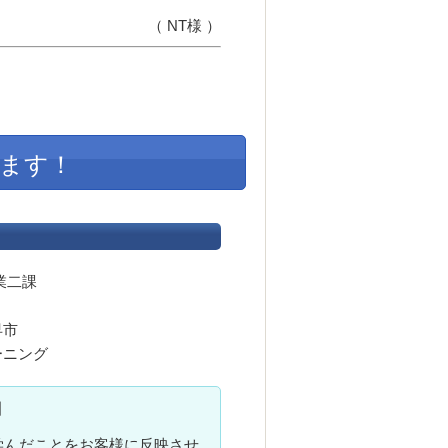
（ NT様 ）
ます！
業二課
早市
ーニング
】
学んだことをお客様に反映させ