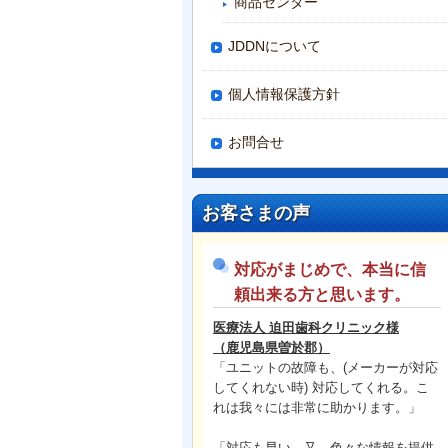
商品センター
JDDNについて
個人情報保護方針
お問合せ
お客さまの声
対応がまじめで、本当に信
頼出来る方と思います。
医療法人 迫田歯科クリニック様
（
鹿児島県曽於郡）
「ユニットの故障も、(メーカーが対応
してくれない時) 対応してくれる。こ
れは我々には非常に助かります。」
「対応も早い。又、色々な情報を提供